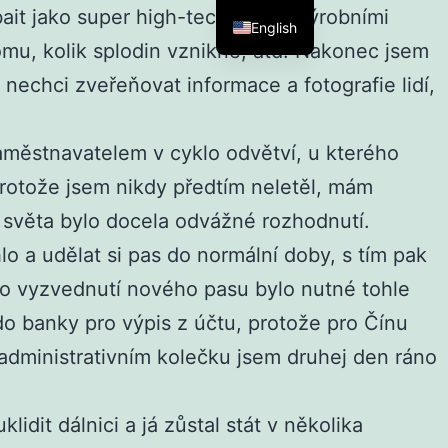
ait jako super high-tech post s výrobními
English
omu, kolik splodin vznikne, atd. Nakonec jsem
 nechci zveřeňovat informace a fotografie lidí,
městnavatelem v cyklo odvětví, u kterého
rotože jsem nikdy předtím neletěl, mám
 světa bylo docela odvážné rozhodnutí.
o a udělat si pas do normální doby, s tím pak
Po vyzvednutí nového pasu bylo nutné tohle
do banky pro výpis z účtu, protože pro Čínu
administrativním kolečku jsem druhej den ráno
idit dálnici a já zůstal stát v několika