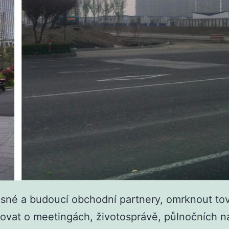
asné a budoucí obchodní partnery, omrknout tov
isovat o meetingách, životosprávě, půlnočních