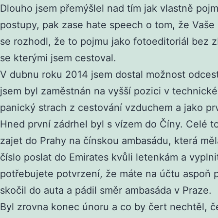
Dlouho jsem přemýšlel nad tím jak vlastně pojm
postupy, pak zase hate speech o tom, že Vaše k
se rozhodl, že to pojmu jako fotoeditoriál bez z
se kterými jsem cestoval.
V dubnu roku 2014 jsem dostal možnost odcest
jsem byl zaměstnán na vyšší pozici v technick
panický strach z cestování vzduchem a jako prv
Hned první zádrhel byl s vízem do Číny. Celé t
zajet do Prahy na čínskou ambasádu, která měl
číslo poslat do Emirates kvůli letenkám a vypln
potřebujete potvrzení, že máte na účtu aspoň 
skočil do auta a pádil směr ambasáda v Praze.
Byl zrovna konec únoru a co by čert nechtěl, češ