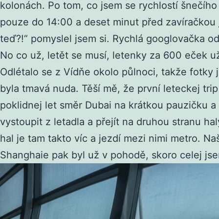
kolonách. Po tom, co jsem se rychlostí šnečího 
pouze do 14:00 a deset minut před zavíračkou 
teď?!“ pomyslel jsem si. Rychlá googlovačka odh
No co už, letět se musí, letenky za 600 eček u
Odlétalo se z Vídňe okolo půlnoci, takže fotk
byla tmavá nuda. Těší mě, že první leteckej tri
poklidnej let směr Dubai na krátkou pauzičku a
vystoupit z letadla a přejít na druhou stranu ha
hal je tam takto víc a jezdí mezi nimi metro. Na
Shanghaie pak byl už v pohodě, skoro celej js