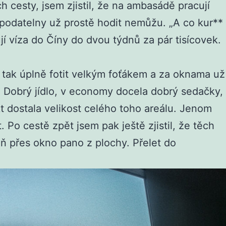
h cesty, jsem zjistil, že na ambasádě pracují
podatelny už prostě hodit nemůžu. „A co kur**
jí víza do Číny do dvou týdnů za pár tisícovek.
 tak úplně fotit velkým foťákem a za oknama už
u. Dobrý jídlo, v economy docela dobrý sedačky,
t dostala velikost celého toho areálu. Jenom
. Po cestě zpět jsem pak ještě zjistil, že těch
spoň přes okno pano z plochy. Přelet do