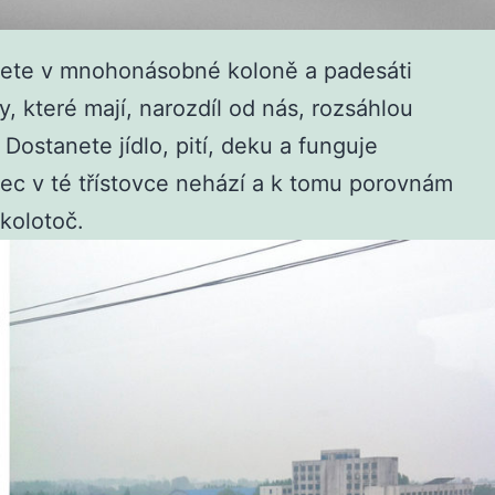
anete v mnohonásobné koloně a padesáti
, které mají, narozdíl od nás, rozsáhlou
 Dostanete jídlo, pití, deku a funguje
bec v té třístovce nehází a k tomu porovnám
 kolotoč.