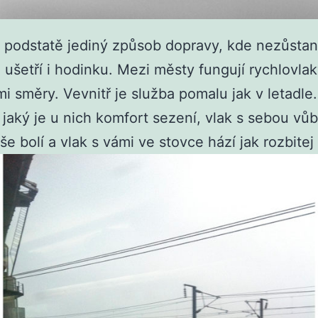
o v podstatě jediný způsob dopravy, kde nezůst
šetří i hodinku. Mezi městy fungují rychlovlaky
mi směry. Vevnitř je služba pomalu jak v letadle.
jaký je u nich komfort sezení, vlak s sebou vů
e bolí a vlak s vámi ve stovce hází jak rozbitej