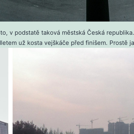
o, v podstatě taková městská Česká republika. 
dletem už kosta vejškáče před finišem. Prostě j