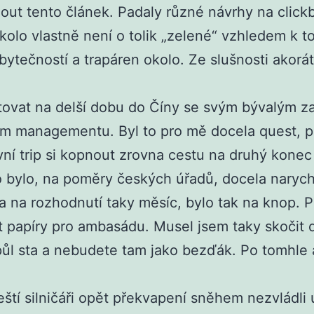
out tento článek. Padaly různé návrhy na clickb
olo vlastně není o tolik „zelené“ vzhledem k t
bytečností a trapáren okolo. Ze slušnosti akorát
ovat na delší dobu do Číny se svým bývalým za
ém managementu. Byl to pro mě docela quest, p
ní trip si kopnout zrovna cestu na druhý konec
o bylo, na poměry českých úřadů, docela narychl
a na rozhodnutí taky měsíc, bylo tak na knop. 
it papíry pro ambasádu. Musel jsem taky skočit 
půl sta a nebudete tam jako bezďák. Po tomhle 
tí silničáři opět překvapení sněhem nezvládli ukl