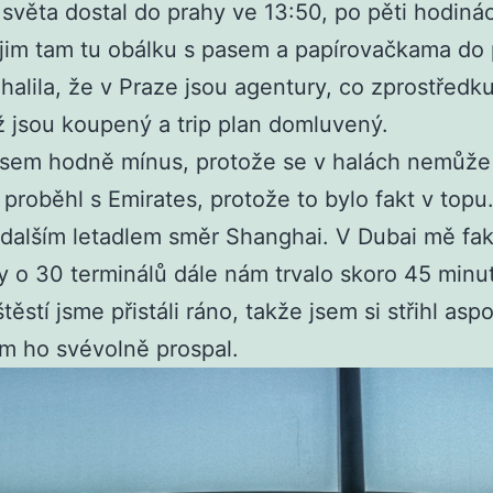
světa dostal do prahy ve 13:50, po pěti hodinác
jim tam tu obálku s pasem a papírovačkama do 
alila, že v Praze jsou agentury, co zprostředku
ž jsou koupený a trip plan domluvený.
y jsem hodně mínus, protože se v halách nemůže
p proběhl s Emirates, protože to bylo fakt v top
 dalším letadlem směr Shanghai. V Dubai mě fak
ly o 30 terminálů dále nám trvalo skoro 45 minut
štěstí jsme přistáli ráno, takže jsem si střihl a
em ho svévolně prospal.